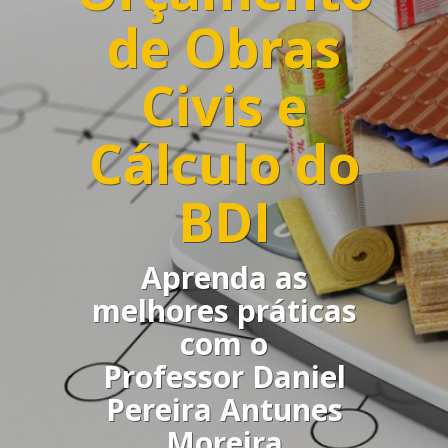
de Obras
Civis e
Cálculo do
BDI
Aprenda as
melhores práticas
com o
Professor Daniel
Pereira Antunes
Moreira