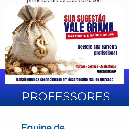
primeira aula de cada curso com
duração de 01 hora, para que você
possa conhecer nossa plataforma, os
professores, o método de ensino e
principalmente parte do conteúdo
que será ministrado.
Clique e Acesse
NOVOS
PROFESSORES
Equipe de