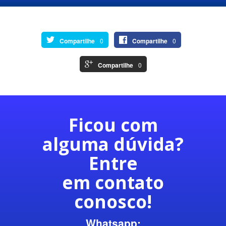
Compartilhe
0
Compartilhe
0
Compartilhe
0
Ficou com
alguma dúvida?
Entre
em contato
conosco!
Whatsapp: