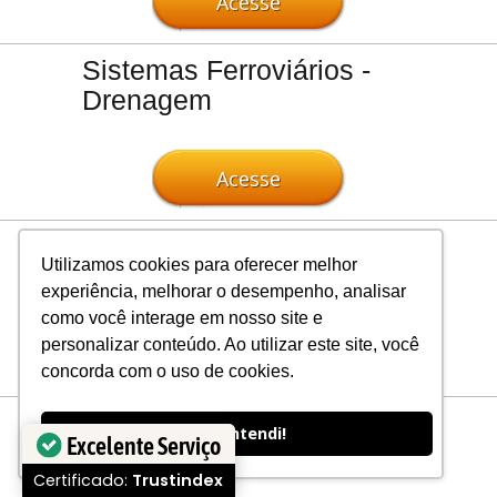
Acesse
Sistemas Ferroviários -
Drenagem
Acesse
Sistemas Ferroviários -
Utilizamos cookies para oferecer melhor
Métodos Construtivos
experiência, melhorar o desempenho, analisar
como você interage em nosso site e
personalizar conteúdo. Ao utilizar este site, você
Acesse
concorda com o uso de cookies.
Sistemas Ferroviários -
Ok, entendi!
Excelente Serviço
Superestrutura
Certificado:
Trustindex